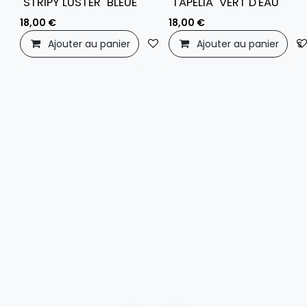
"STRIPY LUSTER" BLEUE
"TAPELIA" VERT D'EAU
18,00
€
18,00
€
Ajouter au panier
Ajouter à la liste de souhaits
Ajouter au panier