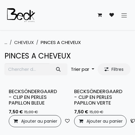
Se rendre au contenu
...
CHEVEUX
PINCES A CHEVEUX
PINCES A CHEVEUX
Trier par
Filtres
BECKSÖNDERGAARD
BECKSÖNDERGAARD
- CLIP EN PERLES
- CLIP EN PERLES
PAPILLON BLEUE
PAPILLON VERTE
7,50
€
7,50
€
15,00
€
15,00
€
Ajouter au panier
Ajouter à la liste de souhaits
Ajouter au panier