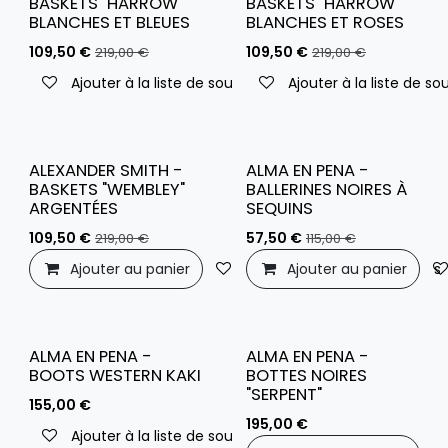
BASKETS "HARROW"
BASKETS "HARROW"
BLANCHES ET BLEUES
BLANCHES ET ROSES
109,50
€
109,50
€
219,00
€
219,00
€
Ajouter à la liste de souhaits
Ajouter à la liste de so
ALEXANDER SMITH -
ALMA EN PENA -
BASKETS "WEMBLEY"
BALLERINES NOIRES À
ARGENTÉES
SEQUINS
109,50
€
57,50
€
219,00
€
115,00
€
Ajouter au panier
Ajouter à la liste de souhaits
Ajouter au panier
ALMA EN PENA -
ALMA EN PENA -
BOOTS WESTERN KAKI
BOTTES NOIRES
"SERPENT"
155,00
€
195,00
€
Ajouter à la liste de souhaits