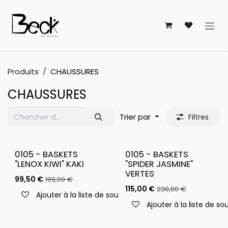
Se rendre au contenu
Produits
CHAUSSURES
CHAUSSURES
Trier par
Filtres
0105 - BASKETS
0105 - BASKETS
"LENOX KIWI" KAKI
"SPIDER JASMINE"
VERTES
99,50
€
199,00
€
115,00
€
230,00
€
Ajouter à la liste de souhaits
Ajouter à la liste de so