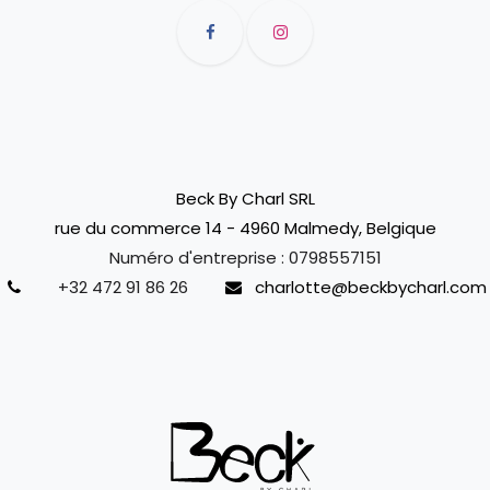
Beck By Charl SRL
rue du commerce 14 - 4960 Malmedy, Belgique
Numéro d'entreprise :
0798557151
+32 472 91 86 26
charlotte@beckbycharl.com