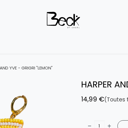
Outlet
Boutique
À propos
Contactez-nous
Terms 
AND YVE - GRIGRI "LEMON"
HARPER AND
14,99
€
(Toutes 