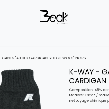
Outlet
Boutique
À propos
Contactez-nous
Terms 
 GANTS "ALFRED CARDIGAN STITCH WOOL" NOIRS
K-WAY - G
CARDIGAN 
Composition: 48% acry
Matière: Tricot / maill
nettoyage chimique p