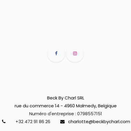
Beck By Charl SRL
rue du commerce 14 - 4960 Malmedy, Belgique
Numéro d'entreprise :
0798557151
+32 472 91 86 26
charlotte@beckbycharl.com