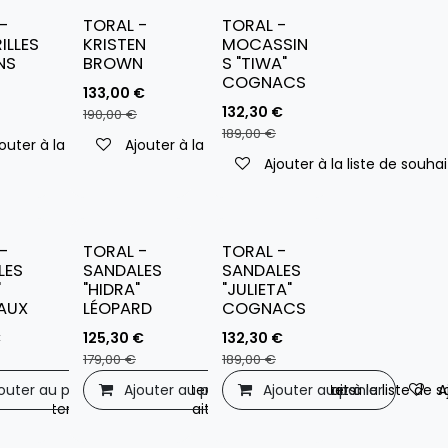
-
TORAL -
TORAL -
ILLES
KRISTEN
MOCASSIN
NS
BROWN
S "TIWA"
COGNACS
133,00
€
132,30
€
190,00
€
189,00
€
ouhaits
outer à la liste de souhaits
Ajouter à la liste de souhaits
Ajouter à la liste de souhai
-
TORAL -
TORAL -
LES
SANDALES
SANDALES
"
"HIDRA"
"JULIETA"
AUX
LÉOPARD
COGNACS
€
125,30
€
132,30
€
179,00
€
189,00
€
outer au panier
Ajouter au panier
Ajouter à la liste de souhaits
Ajouter au panier
Ajouter à la liste de 
A
Ajouter à la liste de souhaits