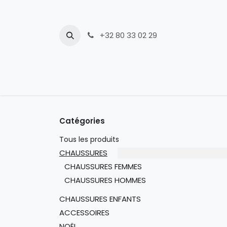
Se rendre au contenu
+32 80 33 02 29
Nouveautés
Catégories
Tous les produits
CHAUSSURES
CHAUSSURES FEMMES
CHAUSSURES HOMMES
CHAUSSURES ENFANTS
ACCESSOIRES
NOËL