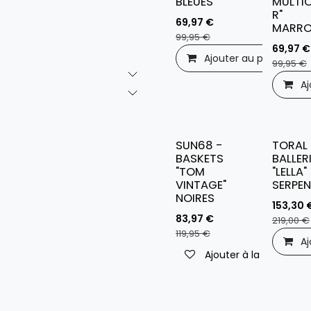
BLEUES
MULTI
R"
69,97
€
MARR
99,95
€
69,97
€
Ajouter au panier
99,95
€
Aj
SUN68 -
TORAL 
BASKETS
BALLER
"TOM
"LELLA"
VINTAGE"
SERPE
NOIRES
153,30
83,97
€
219,00
€
119,95
€
Aj
Ajouter à la liste de s