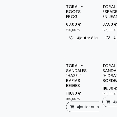
TORAL -
TORAL 
BOOTS
ESPADR
FROG
EN JEA
63,00
€
37,50
€
210,00
€
125,00
€
Ajouter à la liste de s
Aj
TORAL -
TORAL 
SANDALES
SANDA
"HAZEL"
"HIDRA
RAFIAS
BORDE
BEIGES
118,30
118,30
€
169,00
€
169,00
€
Aj
Ajouter au panier