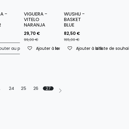
A -
VIGUERA -
WUSHU -
VITELO
BASKET
R
NARANJA
BLUE
29,70
€
82,50
€
99,00
€
165,00
€
outer au panier
Ajouter à la liste de souhaits
Ajouter à la liste de souhaits
Ajouter à la liste de souhai
ouhaits
…
24
25
26
27