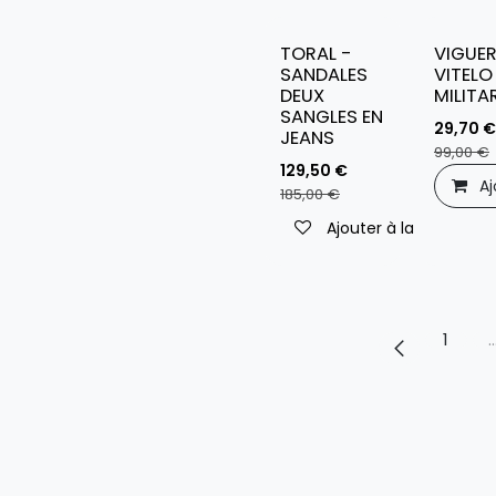
TORAL -
VIGUER
SANDALES
VITELO
DEUX
MILITA
SANGLES EN
29,70
€
JEANS
99,00
€
129,50
€
Aj
185,00
€
Ajouter à la liste de s
1