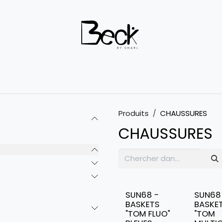
Outlet
Boutique
À propos
Contactez-nous
Terms 
Produits
CHAUSSURES
CHAUSSURES
SUN68 -
SUN68
BASKETS
BASKE
"TOM FLUO"
"TOM